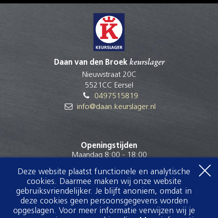
Daan van den Broek
keurslager
Nieuwstraat 20C
5521CC Eersel
0497515819
info@daan.keurslager.nl
Openingstijden
Maandag 8:00 - 18:00
Dinsdag 8:00 - 18:00
Deze website plaatst functionele en analytische
Woensdag 8:00 - 18:00
cookies. Daarmee maken wij onze website
Donderdag 8:00 - 18:00
gebruiksvriendelijker. Je blijft anoniem, omdat in
Vrijdag 8:00 - 18:00
deze cookies geen persoonsgegevens worden
Zaterdag 8:00 - 16:00
opgeslagen. Voor meer informatie verwijzen wij je