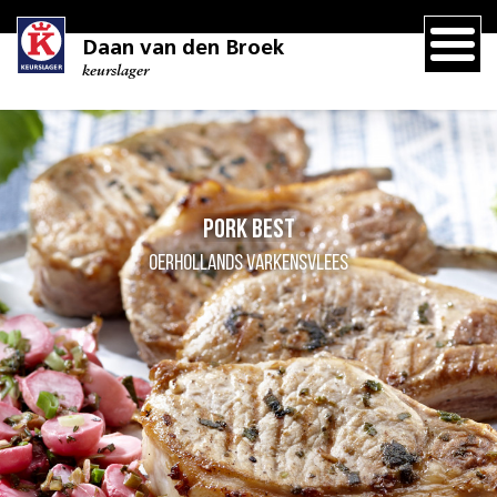
Daan van den Broek
keurslager
Pork Best
Oerhollands varkensvlees