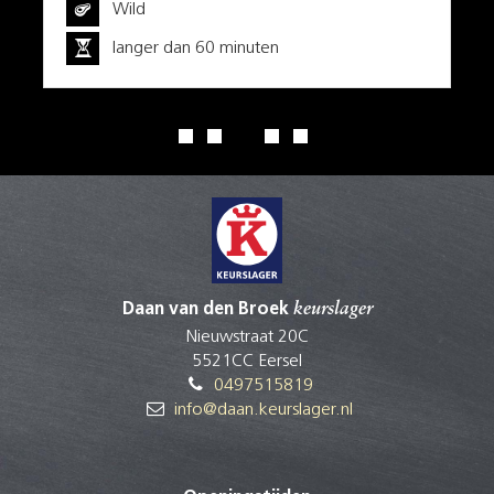
Wild
langer dan 60 minuten
Daan van den Broek
keurslager
Nieuwstraat 20C
5521CC Eersel
0497515819
info@daan.keurslager.nl