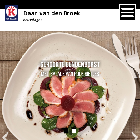
Daan van den Broek
keurslager
Gerookte eendenborst
met salade van rode bietjes