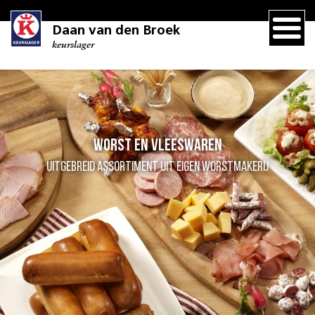
Daan van den Broek
keurslager
Worst en vleeswaren
Uitgebreid assortiment uit eigen worstmakerij