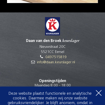
Daan van den Broek
keurslager
Nieuwstraat 20C
5521CC Eersel
0497515819
info@daan.keurslager.nl
Openingstijden
Maandag 8:00 - 18:00
Dinsdag 8:00 - 18:00
Deze website plaatst functionele en analytische
Woensdag 8:00 - 18:00
cookies. Daarmee maken wij onze website
Donderdag 8:00 - 18:00
gebruiksvriendelijker. Je blijft anoniem, omdat in
Vrijdag 8:00 - 18:00